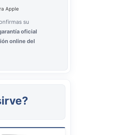
confirmas su
garantía oficial
ión online del
sirve?