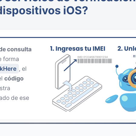
dispositivos iOS?
de consulta
e forma
kHere
, el
el
código
stra
tado de ese