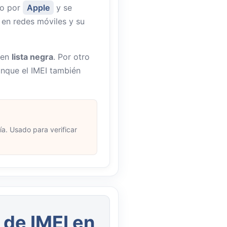
do por
Apple
y se
 en redes móviles y su
 en
lista negra
. Por otro
nque el IMEI también
a. Usado para verificar
 de IMEI en