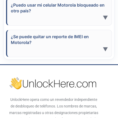
las redes móviles
y no podrás usarlo
¿Puedo usar mi celular Motorola bloqueado en
otro país?
normalmente. Lo recomendable es contactar
▼
con el servicio especializado de
UnlockHere
para conocer las opciones disponibles.
En la mayoría de los casos, los reportes por
lista negra se
comparten internacionalmente
,
¿Se puede quitar un reporte de IMEI en
Motorola?
por lo que tu Motorola seguirá bloqueado
▼
fuera de Colombia. Solo un
servicio de
desbloqueo autorizado
puede ayudarte.
Sí, pero requiere un
proceso especializado
.
UnlockHere
ofrece soluciones legales y
seguras para revisar tu caso y eliminar
bloqueos de IMEI cuando es posible.
UnlockHere opera como un revendedor independiente
de desbloqueo de teléfonos. Los nombres de marcas,
marcas registradas u otras designaciones propietarias