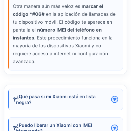
Otra manera aún más veloz es
marcar el
código *#06#
en la aplicación de llamadas de
tu dispositivo móvil. El código te aparece en
pantalla el
número IMEI del teléfono en
instantes
. Este procedimiento funciona en la
mayoría de los dispositivos Xiaomi y no
requiere acceso a internet ni configuración
avanzada.
¿Qué pasa si mi Xiaomi está en lista
negra?
Si tu dispositivo aparece en lista negra, no
podrá conectarse a redes móviles en el país.
¿Puedo liberar un Xiaomi con IMEI
En ese caso, es importante buscar una