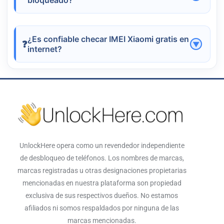
bloqueado?
solución de desbloqueo especializada como
Sí, existen alternativas para desbloquear un
las que ofrece
UnlockHere
.
IMEI bloqueado. Sin embargo, no todos los
¿Es confiable checar IMEI Xiaomi gratis en
métodos son seguros. Lo ideal es acudir a
internet?
servicios autorizados como
UnlockHere
,
Algunas herramientas gratuitas funcionan, pero
que trabajan con procesos certificados y
no siempre entregan resultados precisos o
confiables.
completos. Por eso, si buscas certeza y
rapidez, la opción más segura es utilizar
plataformas profesionales como
UnlockHere
.
UnlockHere opera como un revendedor independiente
de desbloqueo de teléfonos. Los nombres de marcas,
marcas registradas u otras designaciones propietarias
mencionadas en nuestra plataforma son propiedad
exclusiva de sus respectivos dueños. No estamos
afiliados ni somos respaldados por ninguna de las
marcas mencionadas.