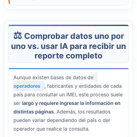
operador original
u otros motivos.
clonaron el celular
. Entonces, si quieres saber
El IMEI también revela
cuándo fue activado el
si tu equipo tiene el IMEI clonado, si es usado,
dispositivo
por primera vez y en qué país se
o si es remanufacturado, lo mejor es verificar
fabricó o distribuyó, además, claro, de ciertas
su estado (también se puede ver la
especificaciones básicas del equipo como
Comprobar datos uno por
originalidad en el
sitio web oficial de
modelo y serial
. Esto ayuda a confirmar si
uno vs. usar IA para recibir un
Xiaomi
).
realmente estás comprando un
teléfono nuevo
reporte completo
y original
o si ya fue usado previamente.
Aunque existen bases de datos de
operadores
, fabricantes y entidades de cada
país para consultar un IMEI, este proceso suele
ser
largo y requiere ingresar la información en
distintas páginas
. Además, los resultados
pueden variar dependiendo del país o del
operador que realice la consulta.