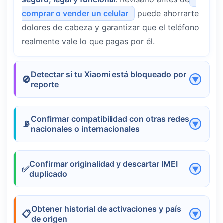
comprar o vender un celular
puede ahorrarte
dolores de cabeza y garantizar que el teléfono
realmente vale lo que pagas por él.
Detectar si tu Xiaomi está bloqueado por
reporte
En México, Chile, Estados Unidos y muchos
otros países, los celulares reportados por
Confirmar compatibilidad con otras redes
nacionales o internacionales
robo, pérdida o falta de pago
entran en
lista
negra
. Eso significa que
no podrán
El IMEI también permite comprobar si un
conectarse a ninguna red local
. Verificar el
modelo es
compatible con bandas de red en
Confirmar originalidad y descartar IMEI
IMEI antes de adquirir un Xiaomi usado es la
duplicado
tu país
. Esto es crucial cuando compras un
forma más confiable de evitar este problema.
teléfono en el extranjero, ya que algunos
Uno de los datos más importantes es saber si
dispositivos no funcionan de manera óptima en
el IMEI de tu Xiaomi aparece como
IMEI
Obtener historial de activaciones y país
todas las regiones por restricciones del
de origen
duplicado
porque eso querría decir que