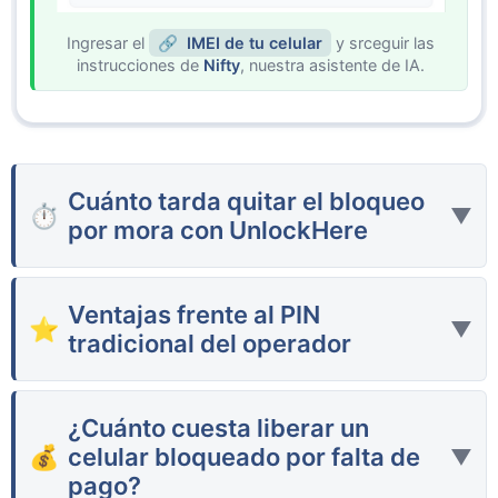
Ingresar el
IMEI de tu celular
y srceguir las
instrucciones de
Nifty
, nuestra asistente de IA.
Cuánto tarda quitar el bloqueo
▼
por mora con UnlockHere
La mayoría de los
desbloqueos
se completan en
unas pocas horas dependiendo de la cantidad de
Ventajas frente al PIN
solicitudes que estemos manejando en el
▼
tradicional del operador
momento. Por supuesto, solicitar el código de
desbloqueo de tu celular con nosotros es
A diferencia del
PIN
que depende de las políticas
muchísimo más rápido comparado con lo que se
de
Claro
,
UnlockHere
trabaja directamente
¿Cuánto cuesta liberar un
suele tardar en liberar el celular
Claro
por mora
con el número de
IMEI
de tu celular y lo quita de
celular bloqueado por falta de
▼
gratis directamente con el operador.
la base de datos de dispositivos adeudados del
pago?
operador, evitando trabas administrativas. Esto