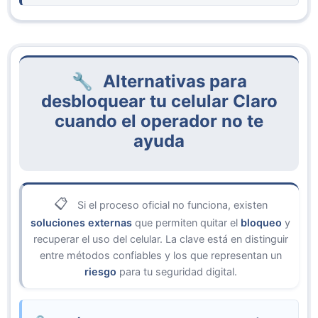
usuario atrapado con un celular bloqueado sin
Incluso después de obtener el
PIN
, hay
opciones inmediatas, lo cual es un problema
teléfonos que permanecen bloqueados por
bastante serio para quienes no tienen cómo
IMEI
debido a reportes adicionales. Este tipo
ponerse al día con su cuota de forma
de bloqueo es más complejo y requiere otros
inmediata.
métodos de desbloqueo, ya que no depende
Alternativas para
solo de un código.
desbloquear tu celular Claro
cuando el operador no te
ayuda
Si el proceso oficial no funciona, existen
soluciones externas
que permiten quitar el
bloqueo
y
recuperar el uso del celular. La clave está en distinguir
entre métodos confiables y los que representan un
riesgo
para tu seguridad digital.