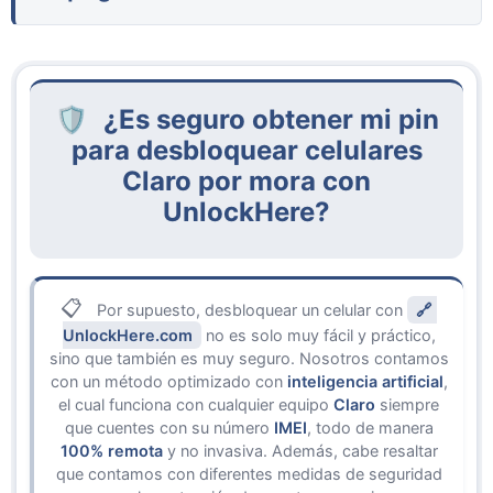
significa que el desbloqueo es más rápido, no
Liberar tu celular con
UnlockHere
solo te
requiere ser el titular y garantiza compatibilidad
cuesta
$1.25
, el cual es un pago único que aplica
con diferentes redes.
para cualquier dispositivo, así que no te vamos a
cobrar más por la marca o modelo de tu teléfono.
¿Es seguro obtener mi pin
Ese precio es muy accesible teniendo en cuenta
para desbloquear celulares
que garantiza la liberación completa sin tener que
Claro por mora con
saldar la deuda
Claro
.
UnlockHere?
Por supuesto, desbloquear un celular con
UnlockHere.com
no es solo muy fácil y práctico,
sino que también es muy seguro. Nosotros contamos
con un método optimizado con
inteligencia artificial
,
el cual funciona con cualquier equipo
Claro
siempre
que cuentes con su número
IMEI
, todo de manera
100% remota
y no invasiva. Además, cabe resaltar
que contamos con diferentes medidas de seguridad