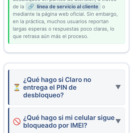
de la
línea de servicio al cliente
o
mediante la página web oficial. Sin embargo,
en la práctica, muchos usuarios reportan
largas esperas o respuestas poco claras, lo
que retrasa aún más el proceso.
¿Qué hago si Claro no
entrega el PIN de
▼
desbloqueo?
En algunos casos,
Claro
tarda semanas en
responder o simplemente niega la entrega del
¿Qué hago si mi celular sigue
PIN
hasta que se cumplan todas las
▼
bloqueado por IMEI?
condiciones exigidas. Esta demora deja al