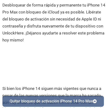
Desbloquear de forma rápida y permanente tu iPhone 14
Pro Max con bloqueo de iCloud ya es posible. Libérate
del bloqueo de activación sin necesidad de Apple ID ni
contraseña y disfruta nuevamente de tu dispositivo con
UnlockHere. ¡Déjanos ayudarte a resolver este problema
hoy mismo!
Si bien los iPhone 14 siguen más vigentes que nunca a
pesar de las nuevas versiones que la marca ha sacado,
Quitar bloqueo de activación iPhone 14 Pro Max
aún hay usuarios que no saben cómo lidiar con un