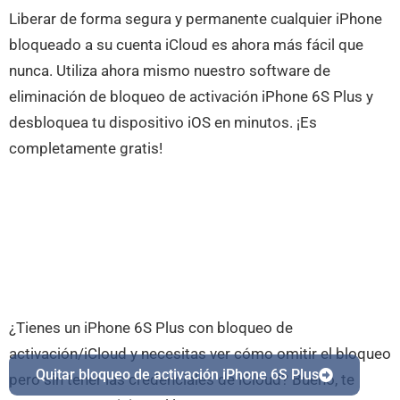
Liberar de forma segura y permanente cualquier iPhone
bloqueado a su cuenta iCloud es ahora más fácil que
nunca. Utiliza ahora mismo nuestro software de
eliminación de bloqueo de activación iPhone 6S Plus y
desbloquea tu dispositivo iOS en minutos. ¡Es
completamente gratis!
¿Tienes un iPhone 6S Plus con bloqueo de
activación/iCloud y necesitas ver cómo omitir el bloqueo
Quitar bloqueo de activación iPhone 6S Plus
pero sin tener las credenciales de iCloud? Bueno, te