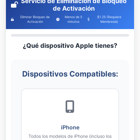
Servicio de Eliminación de Bloqueo
de Activación
Eliminar Bloqueo de
Menos de 5
$1.25 (Requiere
Activación
minutos
Membresía)
¿Qué dispositivo Apple tienes?
Dispositivos Compatibles:
iPhone
Todos los modelos de iPhone (incluso los