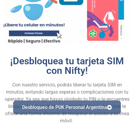
¡Desbloquea tu tarjeta SIM
con Nifty!
Con nuestro servicio, podrás liberar tu tarjeta SIM en
minutos, evitando largas esperas o complicaciones con tu
operador. Ya sea que hayas olvidado tu PIN o te encuentres
bloqueado por múltiples intentos fallidos, UnlockHere te
Desbloqueo de PUK Personal Argentina
ofrece una forma eficiente de recuperar el acceso a tu línea
móvil.