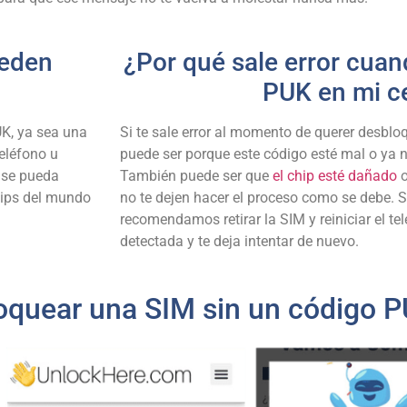
ueden
¿Por qué sale error cuan
PUK en mi ce
K, ya sea una
Si te sale error al momento de querer desbloq
eléfono u
puede ser porque este código esté mal o ya n
 se pueda
También puede ser que
el chip esté dañado
o
hips del mundo
no te dejen hacer el proceso como se debe. Si 
recomendamos retirar la SIM y reiniciar el te
detectada y te deja intentar de nuevo.
loquear una SIM sin un código 