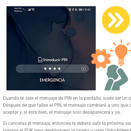
Cuando te sale el mensaje de PIN en la pantalla, suele ser un
Después de que falles el PIN, el mensaje cambiará a uno que d
aceptar y, si está bien, el mensaje solo desaparecerá y ya.
Si cancelas el mensaje, entonces te deberá salir la próxima v
pongas el PUK para desbloquear la tarjeta o uses UnlockHere