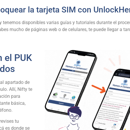
loquear la tarjeta SIM con UnlockHe
o y tenemos disponibles varias guías y tutoriales durante el pro
sabes mucho de páginas web o de celulares, te puede llegar a 
n el PUK
odos
 al apartado de
o. Allí, Nifty te
mación para
tante básica,
léfono.
revises tu
Acá es donde se