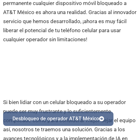
permanente cualquier dispositivo móvil bloqueado a
AT&T México es ahora una realidad. Gracias al innovador
servicio que hemos desarrollado, ¡ahora es muy fácil
liberar el potencial de tu teléfono celular para usar
cualquier operador sin limitaciones!
Si bien lidiar con un celular bloqueado a su operador
puede ser muy frustrante y lo suficientemente
Desbloqueo de operador AT&T México
complicado como para considerar mejor dejar el equipo
así, nosotros te traemos una solución. Gracias a los
avances tecnológicos y a la implementación de IA en