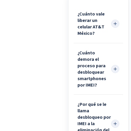
¿Cuánto vale
liberar un
celular AT&T
México?
¿Cuánto
demora el
proceso para
desbloquear
smartphones
por IMEI?
¿Por qué se le
llama
desbloqueo por
IMEI a la
eliminación del