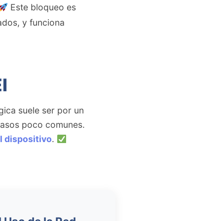
Este bloqueo es
ados, y funciona
I
gica suele ser por un
 casos poco comunes.
l dispositivo
.