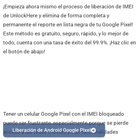
¡Empieza ahora mismo el proceso de liberación de IMEI
de UnlockHere y elimina de forma completa y
permanente el reporte en lista negra de tu Google Pixel!
Este método es gratuito, seguro, rápido, y lo mejor de
todo, cuenta con una tasa de éxito del 99.9%. ¡Haz clic en
el botón de abajo!
Tener un celular Google Pixel con el IMEI bloqueado
puede ser frustrante, especialmente porque se pierde
Liberación de Android Google Pixel
acceso a las redes móviles y sus funcionalidades