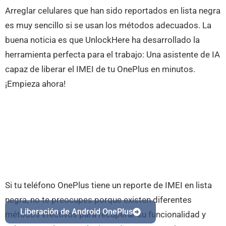
Arreglar celulares que han sido reportados en lista negra
es muy sencillo si se usan los métodos adecuados. La
buena noticia es que UnlockHere ha desarrollado la
herramienta perfecta para el trabajo: Una asistente de IA
capaz de liberar el IMEI de tu OnePlus en minutos.
¡Empieza ahora!
Si tu teléfono OnePlus tiene un reporte de IMEI en lista
negra, no te preocupes porque existen diferentes
Liberación de Android OnePlus
métodos efectivos para recuperar su funcionalidad y